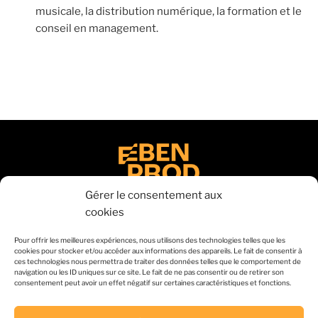
musicale, la distribution numérique, la formation et le
conseil en management.
Gérer le consentement aux
cookies
Pour offrir les meilleures expériences, nous utilisons des technologies telles que les
CONTACTEZ NOUS
cookies pour stocker et/ou accéder aux informations des appareils. Le fait de consentir à
ces technologies nous permettra de traiter des données telles que le comportement de
contact(a)ebenprod.com
navigation ou les ID uniques sur ce site. Le fait de ne pas consentir ou de retirer son
consentement peut avoir un effet négatif sur certaines caractéristiques et fonctions.
+33 7 49 04 70 80